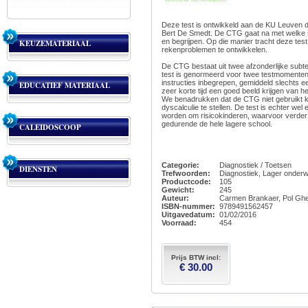
Deze test is ontwikkeld aan de KU Leuven do
Bert De Smedt. De CTG gaat na met welke sn
en begrijpen. Op die manier tracht deze test
KEUZEMATERIAAL
rekenproblemen te ontwikkelen.
De CTG bestaat uit twee afzonderlijke subtes
test is genormeerd voor twee testmomente
instructies inbegrepen, gemiddeld slechts ee
EDUCATIEF MATERIAAL
zeer korte tijd een goed beeld krijgen van h
We benadrukken dat de CTG niet gebruikt 
dyscalculie te stellen. De test is echter we
worden om risicokinderen, waarvoor verder 
gedurende de hele lagere school.
CALEIDOSCOOP
Categorie:
Diagnostiek / Toetsen
DIENSTEN
Trefwoorden:
Diagnostiek, Lager onderwi
Productcode:
105
Gewicht:
245
Auteur:
Carmen Brankaer, Pol Ghe
ISBN-nummer:
9789491562457
Uitgavedatum:
01/02/2016
Voorraad:
454
Prijs BTW incl:
€ 30.00