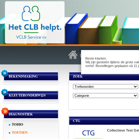
Beste klanten,
Wij zijn gesloten tijdens de grote v
verlof. Bestellingen geplaatst nà 1
BEKENDMAKING
ZOEK
KLEUTERONDERWIJS
DIAGNOSTIEK
CTG
TODIO
Collectieve Test Ge
TOETSEN