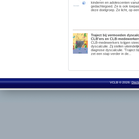
kinderen en adolescenten vanui
gedachtegoed. Ze is ook toepas
deze doelgroep. Ze licht, op een
Traject bij vermoeden dyscal
CLB'ers en CLB-medewerkers)
CLB-medewerkers krijgen stee
dyscalculie. Zij stellen uiteindel
diagnose dyscalculie. 'Traject b
zet een stap verder in de...
VCLB © 2026.
Discl