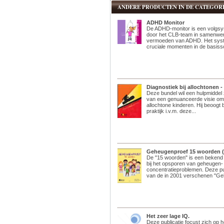
ANDERE PRODUCTEN IN DE CATEGORIE
ADHD Monitor
De ADHD-monitor is een volgsy
door het CLB-team in samenwerk
vermoeden van ADHD. Het syst
cruciale momenten in de basissc
Diagnostiek bij allochtonen -
Deze bundel wil een hulpmiddel z
van een genuanceerde visie omtr
allochtone kinderen. Hij beoogt 
praktijk i.v.m. deze...
Geheugenproef 15 woorden (
De "15 woorden" is een bekend 
bij het opsporen van geheugen-
concentratieproblemen. Deze pub
van de in 2001 verschenen "Ge
Het zeer lage IQ.
Deze publicatie focust zich op he