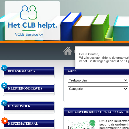
Beste klanten,
Wij zijn gesloten tijdens de grote v
verlof. Bestellingen geplaatst nà 1
BEKENDMAKING
ZOEK
KLEUTERONDERWIJS
DIAGNOSTIEK
KEUZEWERKBOEK: OP STAP NAAR DE 
Dit is een keuzewer
KEUZEMATERIAAL
secundair onderwijs
samenwerking inzak