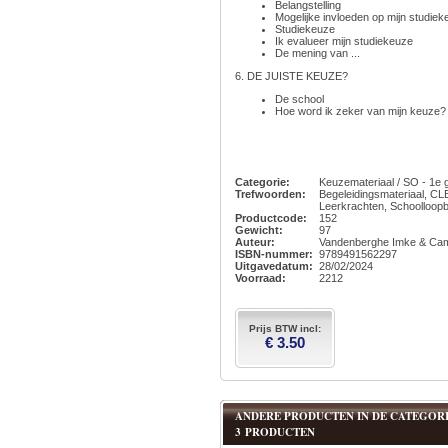
Belangstelling
Mogelijke invloeden op mijn studie
Studiekeuze
Ik evalueer mijn studiekeuze
De mening van ...
6. DE JUISTE KEUZE?
De school
Hoe word ik zeker van mijn keuze
Categorie:
Keuzemateriaal / SO - 1e 
Trefwoorden:
Begeleidingsmateriaal, CL
Leerkrachten, Schoolloopb
Productcode:
152
Gewicht:
97
Auteur:
Vandenberghe Imke & Camp
ISBN-nummer:
9789491562297
Uitgavedatum:
28/02/2024
Voorraad:
2212
Prijs BTW incl:
€ 3.50
ANDERE PRODUCTEN IN DE CATEGORIE
3 PRODUCTEN