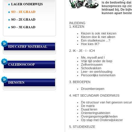
is de bedoeling da
LAGER ONDERWIJS
keuzeproces op zic
leidraad bij. De bi
SO - 1E GRAAD
kunnen apart beste
SO - 2E GRAAD
INLEIDING
SO - 3E GRAAD
1. KIEZEN
Kiezen is ook niet kiezen
Kiezen doe ik niet alleen
Een studiekeuze ...?
Hoe kies IK?
EDUCATIEF MATERIAAL
2. IK - JE - I - ICH
Me, myself and I
Vrije tijd onder de loep
CALEIDOSCOOP
Zelfvertrouwen
Schoolvakken
Leer- en werkhouding
Persoonlijke kenmerken
DIENSTEN
3. BEROEPEN
Droomberoepen
4. HET SECUNDAIR ONDERWIJS
De structuur van het gewoon secu
De matrix
Duaal leren
Orienteringsattesten
Overgangsmogelijkheden
Op stap met Onderwijskiezer
5. STUDIEKEUZE