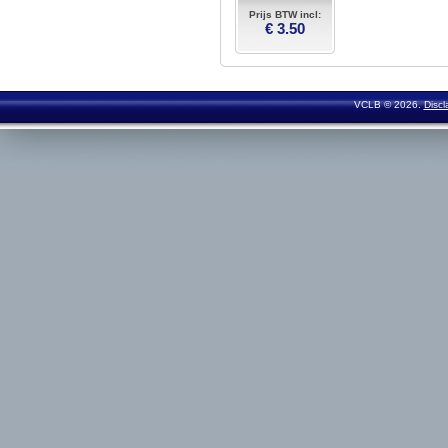
Prijs BTW incl:
€ 3.50
VCLB © 2026.
Discl