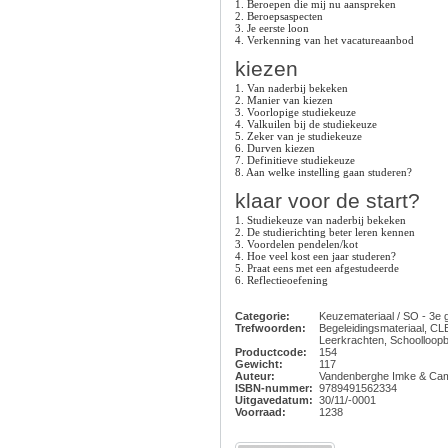
1. Beroepen die mij nu aanspreken
2. Beroepsaspecten
3. Je eerste loon
4. Verkenning van het vacatureaanbod
kiezen
1. Van naderbij bekeken
2. Manier van kiezen
3. Voorlopige studiekeuze
4. Valkuilen bij de studiekeuze
5. Zeker van je studiekeuze
6. Durven kiezen
7. Definitieve studiekeuze
8. Aan welke instelling gaan studeren?
klaar voor de start?
1. Studiekeuze van naderbij bekeken
2. De studierichting beter leren kennen
3. Voordelen pendelen/kot
4. Hoe veel kost een jaar studeren?
5. Praat eens met een afgestudeerde
6. Reflectieoefening
Categorie:
Keuzemateriaal / SO - 3e 
Trefwoorden:
Begeleidingsmateriaal, CL
Leerkrachten, Schoolloopb
Productcode:
154
Gewicht:
117
Auteur:
Vandenberghe Imke & Camp
ISBN-nummer:
9789491562334
Uitgavedatum:
30/11/-0001
Voorraad:
1238