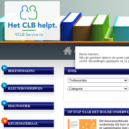
Beste klanten,
Wij zijn gesloten tijdens de grote v
verlof. Bestellingen geplaatst nà 1
BEKENDMAKING
ZOEK
KLEUTERONDERWIJS
DIAGNOSTIEK
OP STAP NAAR HET HOGER ONDERWIJ
Dit keuzewerkboek 
KEUZEMATERIAAL
onderwijs bij hun s
in samenhang met d