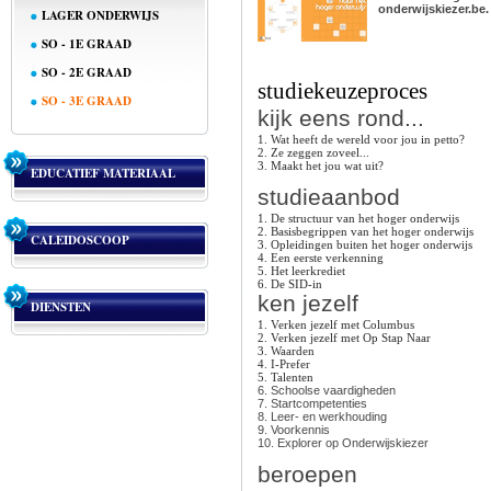
onderwijskiezer.be.
LAGER ONDERWIJS
SO - 1E GRAAD
SO - 2E GRAAD
studiekeuzeproces
SO - 3E GRAAD
kijk eens rond...
1. Wat heeft de wereld voor jou in petto?
2. Ze zeggen zoveel...
3. Maakt het jou wat uit?
EDUCATIEF MATERIAAL
studieaanbod
1. De structuur van het hoger onderwijs
2. Basisbegrippen van het hoger onderwijs
CALEIDOSCOOP
3. Opleidingen buiten het hoger onderwijs
4. Een eerste verkenning
5. Het leerkrediet
6. De SID-in
ken jezelf
DIENSTEN
1. Verken jezelf met Columbus
2. Verken jezelf met Op Stap Naar
3. Waarden
4. I-Prefer
5. Talenten
6. Schoolse vaardigheden
7. Startcompetenties
8. Leer- en werkhouding
9. Voorkennis
10. Explorer op Onderwijskiezer
beroepen