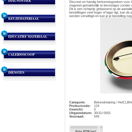
DIAGNOSTIEK
Discreet en handig herkenningsteken voor C
magneet gemakkelijk te bevestigen zonder
Dit is een richtprijs gebaseerd op de aantall
bestellingen veel hoger of lager ligt, kan de 
worden verwittigd en kan je je bestelling nog
KEUZEMATERIAAL
EDUCATIEF MATERIAAL
CALEIDOSCOOP
DIENSTEN
Categorie:
Bekendmaking / HetCLBHe
Productcode:
124
Gewicht:
0
Uitgavedatum:
30/11/-0001
Voorraad:
545
Prijs BTW incl: