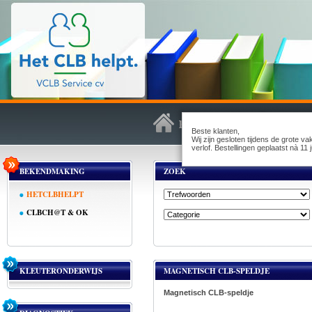
Beste klanten,
Wij zijn gesloten tijdens de grote v
verlof. Bestellingen geplaatst nà 1
BEKENDMAKING
ZOEK
HETCLBHELPT
CLBCH@T & OK
KLEUTERONDERWIJS
MAGNETISCH CLB-SPELDJE
Magnetisch CLB-speldje