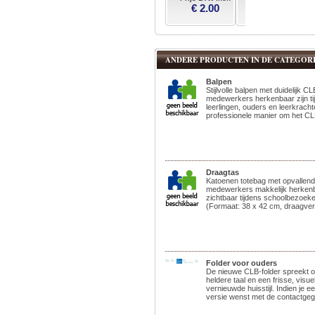
€ 2.00
ANDERE PRODUCTEN IN DE CATEGORI
Balpen
Stijlvolle balpen met duidelijk C
medewerkers herkenbaar zijn t
leerlingen, ouders en leerkrach
professionele manier om het CLB
Draagtas
Katoenen totebag met opvallen
medewerkers makkelijk herkenba
zichtbaar tijdens schoolbezoe
(Formaat: 38 x 42 cm, draagver
Folder voor ouders
De nieuwe CLB-folder spreekt 
heldere taal en een frisse, visue
vernieuwde huisstijl. Indien je 
versie wenst met de contactgeg