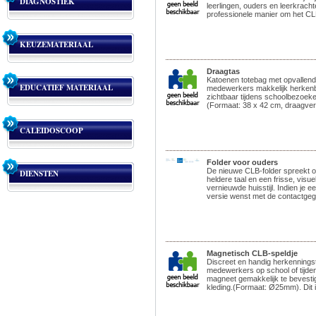
DIAGNOSTIEK
leerlingen, ouders en leerkrach
professionele manier om het CLB
KEUZEMATERIAAL
Draagtas
Katoenen totebag met opvallen
EDUCATIEF MATERIAAL
medewerkers makkelijk herkenba
zichtbaar tijdens schoolbezoe
(Formaat: 38 x 42 cm, draagver
CALEIDOSCOOP
Folder voor ouders
De nieuwe CLB-folder spreekt 
DIENSTEN
heldere taal en een frisse, visue
vernieuwde huisstijl. Indien je 
versie wenst met de contactgeg
Magnetisch CLB-speldje
Discreet en handig herkenning
medewerkers op school of tijdens
magneet gemakkelijk te bevest
kleding.(Formaat: Ø25mm). Dit i