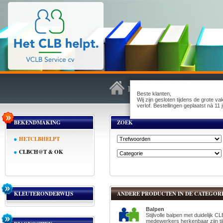
Beste klanten,
Wij zijn gesloten tijdens de grote v
verlof. Bestellingen geplaatst nà 1
BEKENDMAKING
ZOEK
HETCLBHELPT
CLBCH@T & OK
KLEUTERONDERWIJS
ANDERE PRODUCTEN IN DE CATEGORI
Balpen
Stijlvolle balpen met duidelijk C
medewerkers herkenbaar zijn t