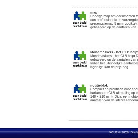
map
Handige map om documenten te 
een professionele en verzorgde 
presentatiemap 5 mm rugdikte). D
gebaseerd op de aantallen van..
Mondmaskers - het CLB help
Mondmaskers - het CLB helpt Dit 
gebaseerd op de aantallen van 
Indien het uiteindelijke aantal be
lager ligt, kan de prijs nog...
notitieblok
Compact en praktisch voor snell
herkenbare CLB-uitstraling op e
148 x 210 mm). Dit is een richt
aantallen van de interessebevrag
VCLB © 2026.
Discl