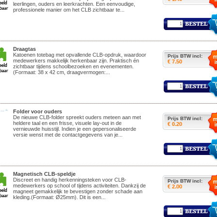
leerlingen, ouders en leerkrachten. Een eenvoudige,
professionele manier om het CLB zichtbaar te...
Draagtas
Katoenen totebag met opvallende CLB-opdruk, waardoor
Prijs BTW incl:
medewerkers makkelijk herkenbaar zijn. Praktisch én
€ 7.50
zichtbaar tijdens schoolbezoeken en evenementen.
(Formaat: 38 x 42 cm, draagvermogen:...
Folder voor ouders
De nieuwe CLB-folder spreekt ouders meteen aan met
Prijs BTW incl:
heldere taal en een frisse, visuele lay-out in de
€ 0.20
vernieuwde huisstijl. Indien je een gepersonaliseerde
versie wenst met de contactgegevens van je...
Magnetisch CLB-speldje
Discreet en handig herkenningsteken voor CLB-
Prijs BTW incl:
medewerkers op school of tijdens activiteiten. Dankzij de
€ 2.00
magneet gemakkelijk te bevestigen zonder schade aan
kleding.(Formaat: Ø25mm). Dit is een...