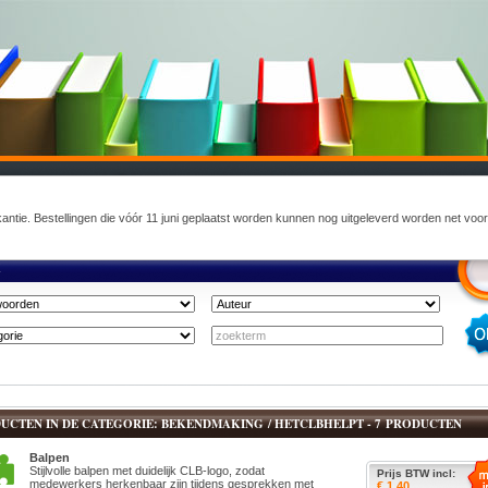
akantie. Bestellingen die vóór 11 juni geplaatst worden kunnen nog uitgeleverd worden net voo
K
UCTEN IN DE CATEGORIE: BEKENDMAKING / HETCLBHELPT - 7 PRODUCTEN
Balpen
Stijlvolle balpen met duidelijk CLB-logo, zodat
Prijs BTW incl:
medewerkers herkenbaar zijn tijdens gesprekken met
€ 1.40