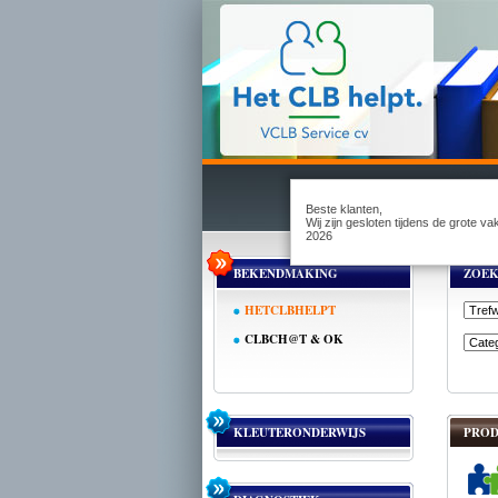
Beste klanten,
Wij zijn gesloten tijdens de grote v
2026
BEKENDMAKING
ZOE
HETCLBHELPT
CLBCH@T & OK
KLEUTERONDERWIJS
PROD