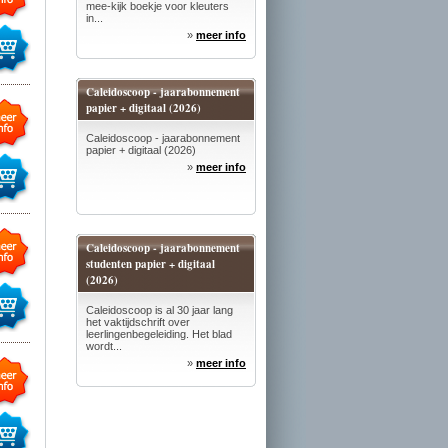
mee-kijk boekje voor kleuters
in...
»
meer info
Caleidoscoop - jaarabonnement
papier + digitaal (2026)
Caleidoscoop - jaarabonnement
papier + digitaal (2026)
»
meer info
Caleidoscoop - jaarabonnement
studenten papier + digitaal
(2026)
Caleidoscoop is al 30 jaar lang
het vaktijdschrift over
leerlingenbegeleiding. Het blad
wordt...
»
meer info