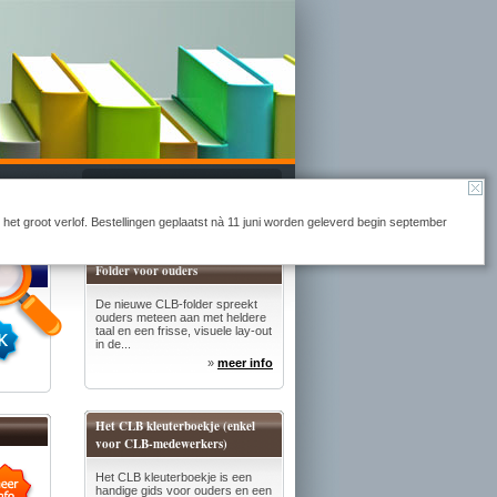
Naar winkelmandje
r het groot verlof. Bestellingen geplaatst nà 11 juni worden geleverd begin september
Folder voor ouders
De nieuwe CLB-folder spreekt
ouders meteen aan met heldere
taal en een frisse, visuele lay-out
in de...
»
meer info
Het CLB kleuterboekje (enkel
voor CLB-medewerkers)
Het CLB kleuterboekje is een
handige gids voor ouders en een