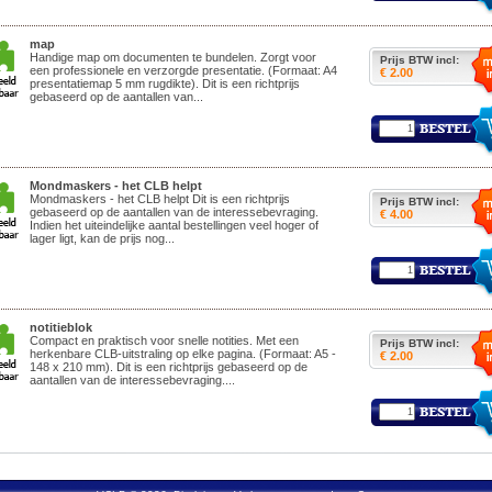
map
Handige map om documenten te bundelen. Zorgt voor
Prijs BTW incl:
een professionele en verzorgde presentatie. (Formaat: A4
€ 2.00
presentatiemap 5 mm rugdikte). Dit is een richtprijs
gebaseerd op de aantallen van...
Mondmaskers - het CLB helpt
Mondmaskers - het CLB helpt Dit is een richtprijs
Prijs BTW incl:
gebaseerd op de aantallen van de interessebevraging.
€ 4.00
Indien het uiteindelijke aantal bestellingen veel hoger of
lager ligt, kan de prijs nog...
notitieblok
Compact en praktisch voor snelle notities. Met een
Prijs BTW incl:
herkenbare CLB-uitstraling op elke pagina. (Formaat: A5 -
€ 2.00
148 x 210 mm). Dit is een richtprijs gebaseerd op de
aantallen van de interessebevraging....