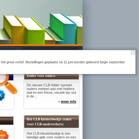
Naar winkelmandje
r het groot verlof. Bestellingen geplaatst nà 11 juni worden geleverd begin september
Folder voor ouders
De nieuwe CLB-folder spreekt
ouders meteen aan met heldere
taal en een frisse, visuele lay-out
in de...
»
meer info
Het CLB kleuterboekje (enkel
voor CLB-medewerkers)
Het CLB kleuterboekje is een
handige gids voor ouders en een