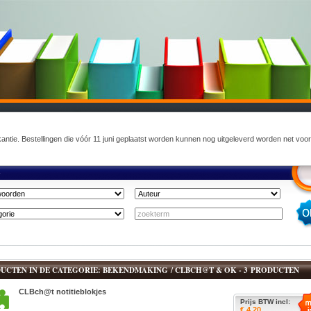
akantie. Bestellingen die vóór 11 juni geplaatst worden kunnen nog uitgeleverd worden net voo
K
UCTEN IN DE CATEGORIE: BEKENDMAKING / CLBCH@T & OK - 3 PRODUCTEN
CLBch@t notitieblokjes
Prijs BTW incl:
€ 4.20