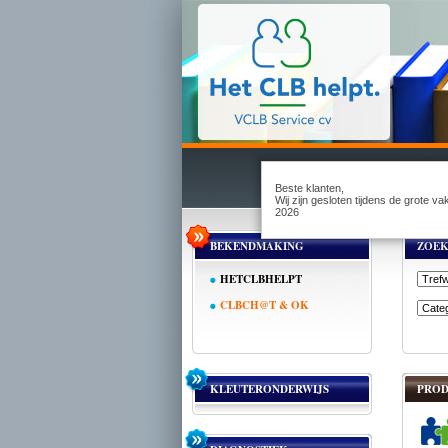
Beste klanten,
Wij zijn gesloten tijdens de grote v
2026
BEKENDMAKING
ZOE
HETCLBHELPT
CLBCH@T & OK
KLEUTERONDERWIJS
PROD