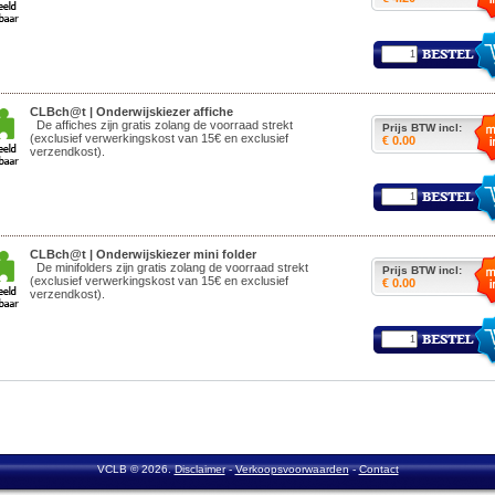
CLBch@t | Onderwijskiezer affiche
De affiches zijn gratis zolang de voorraad strekt
Prijs BTW incl:
(exclusief verwerkingskost van 15€ en exclusief
€ 0.00
verzendkost).
CLBch@t | Onderwijskiezer mini folder
De minifolders zijn gratis zolang de voorraad strekt
Prijs BTW incl:
(exclusief verwerkingskost van 15€ en exclusief
€ 0.00
verzendkost).
VCLB © 2026.
Disclaimer
-
Verkoopsvoorwaarden
-
Contact