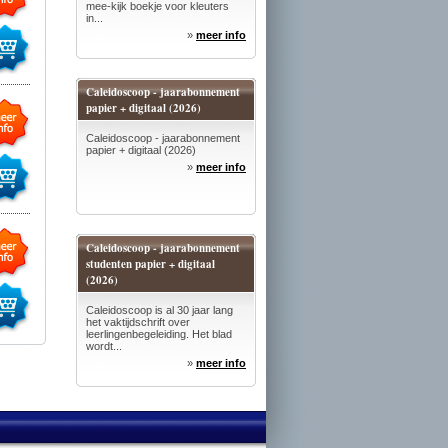
mee-kijk boekje voor kleuters
in...
»
meer info
Caleidoscoop - jaarabonnement
papier + digitaal (2026)
Caleidoscoop - jaarabonnement
papier + digitaal (2026)
»
meer info
Caleidoscoop - jaarabonnement
studenten papier + digitaal
(2026)
Caleidoscoop is al 30 jaar lang
het vaktijdschrift over
leerlingenbegeleiding. Het blad
wordt...
»
meer info