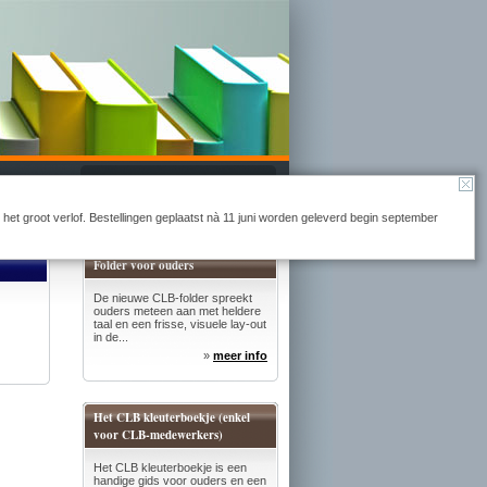
Naar winkelmandje
r het groot verlof. Bestellingen geplaatst nà 11 juni worden geleverd begin september
Folder voor ouders
De nieuwe CLB-folder spreekt
ouders meteen aan met heldere
taal en een frisse, visuele lay-out
in de...
»
meer info
Het CLB kleuterboekje (enkel
voor CLB-medewerkers)
Het CLB kleuterboekje is een
handige gids voor ouders en een