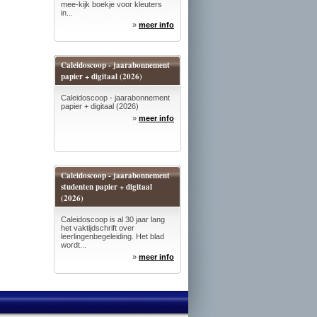
mee-kijk boekje voor kleuters
in...
»
meer info
Caleidoscoop - jaarabonnement
papier + digitaal (2026)
Caleidoscoop - jaarabonnement
papier + digitaal (2026)
»
meer info
Caleidoscoop - jaarabonnement
studenten papier + digitaal
(2026)
Caleidoscoop is al 30 jaar lang
het vaktijdschrift over
leerlingenbegeleiding. Het blad
wordt...
»
meer info