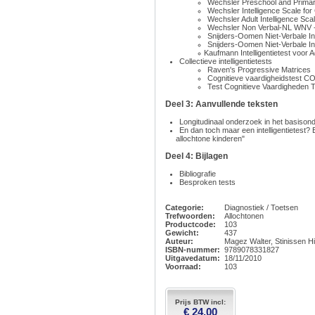
Wechsler Preschool and Primary
Wechsler Intelligence Scale for C
Wechsler Adult Intelligence Scale
Wechsler Non Verbal-NL WNV 
Snijders-Oomen Niet-Verbale In
Snijders-Oomen Niet-Verbale In
Kaufmann Intelligentietest voor
Collectieve intelligentietests
Raven's Progressive Matrices
Cognitieve vaardigheidstest 
Test Cognitieve Vaardigheden 
Deel 3: Aanvullende teksten
Longitudinaal onderzoek in het basisonde
En dan toch maar een intelligentietest? E
allochtone kinderen"
Deel 4: Bijlagen
Bibliografie
Besproken tests
Categorie:
Diagnostiek / Toetsen
Trefwoorden:
Allochtonen
Productcode:
103
Gewicht:
437
Auteur:
Magez Walter, Stinissen H
ISBN-nummer:
9789078331827
Uitgavedatum:
18/11/2010
Voorraad:
103
Prijs BTW incl:
€ 24.00