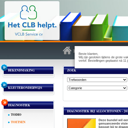
Beste klanten,
Wij zijn gesloten tijdens de grote v
verlof. Bestellingen geplaatst nà 1
BEKENDMAKING
ZOEK
KLEUTERONDERWIJS
DIAGNOSTIEK
DIAGNOSTIEK BIJ ALLOCHTONEN - 20
TODIO
Deze bundel wil een
TOETSEN
genuanceerde visie 
beoogt bij te drage