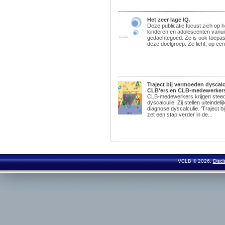
Het zeer lage IQ.
Deze publicatie focust zich op he
kinderen en adolescenten vanui
gedachtegoed. Ze is ook toepas
deze doelgroep. Ze licht, op een
Traject bij vermoeden dyscal
CLB'ers en CLB-medewerkers)
CLB-medewerkers krijgen stee
dyscalculie. Zij stellen uiteindel
diagnose dyscalculie. 'Traject b
zet een stap verder in de...
VCLB © 2026.
Discl