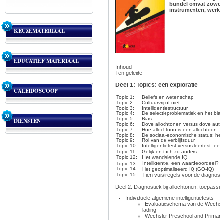
bundel omvat zowel
instrumenten, wer
KEUZEMATERIAAL
EDUCATIEF MATERIAAL
Inhoud
Ten geleide
Deel 1: Topics: een exploratie
CALEIDOSCOOP
Topic 1:
Beliefs en wetenschap
Topic 2:
Cultuurvrij of niet
Topic 3:
Intelligentiestructuur
Topic 4:
De selectieproblematiek en het b
Topic 5:
Bias
DIENSTEN
Topic 6:
Dove allochtonen versus dove aut
Topic 7:
Hoe allochtoon is een allochtoon
Topic 8:
De sociaal-economische status: h
Topic 9:
Rol van de verblijfsduur
Topic 10:
Intelligentietest versus leertest: 
Topic 11:
Gelijk en toch zo anders
Topic 12:
Het wandelende IQ
Intelligentie, een waardeoordeel?
Topic 13:
Topic 14:
Het geoptimaliseerd IQ (GO-IQ)
Topic 15:
Tien vuistregels voor de diagnost
Deel 2: Diagnostiek bij allochtonen, toepass
Individuele algemene intelligentietests
Evaluatieschema van de Wechsler
lading
Wechsler Preschool and Primar