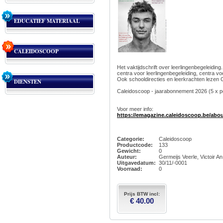
EDUCATIEF MATERIAAL
CALEIDOSCOOP
Het vaktijdschrift over leerlingenbegeleidi
centra voor leerlingenbegeleiding, centra vo
Ook schooldirecties en leerkrachten lezen 
DIENSTEN
Caleidoscoop - jaarabonnement 2026 (5 x pe
Voor meer info:
https://emagazine.caleidoscoop.be/abo
Categorie:
Caleidoscoop
Productcode:
133
Gewicht:
0
Auteur:
Germeijs Veerle, Victoir An
Uitgavedatum:
30/11/-0001
Voorraad:
0
Prijs BTW incl:
€ 40.00