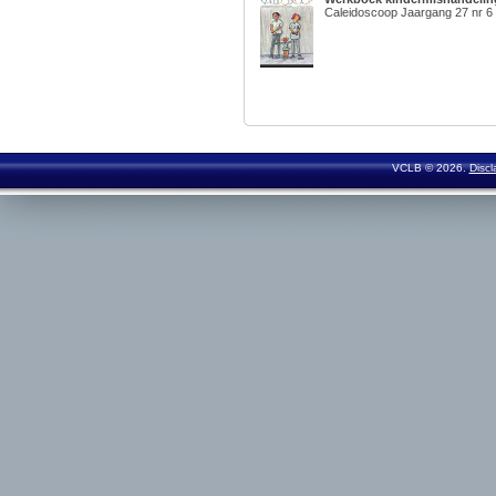
Caleidoscoop Jaargang 27 nr 6
VCLB © 2026.
Discl