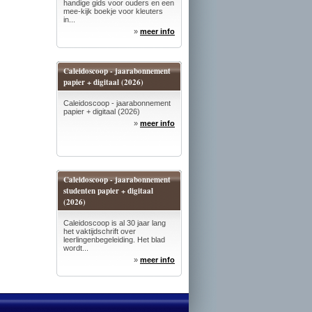
handige gids voor ouders en een
mee-kijk boekje voor kleuters
in...
»
meer info
Caleidoscoop - jaarabonnement
papier + digitaal (2026)
Caleidoscoop - jaarabonnement
papier + digitaal (2026)
»
meer info
Caleidoscoop - jaarabonnement
studenten papier + digitaal
(2026)
Caleidoscoop is al 30 jaar lang
het vaktijdschrift over
leerlingenbegeleiding. Het blad
wordt...
»
meer info