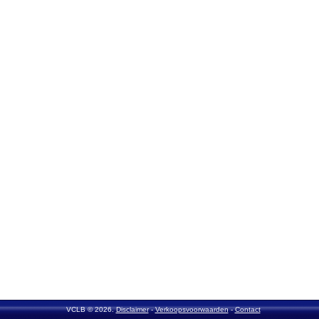
VCLB © 2026.
Disclaimer
-
Verkoopsvoorwaarden
-
Contact