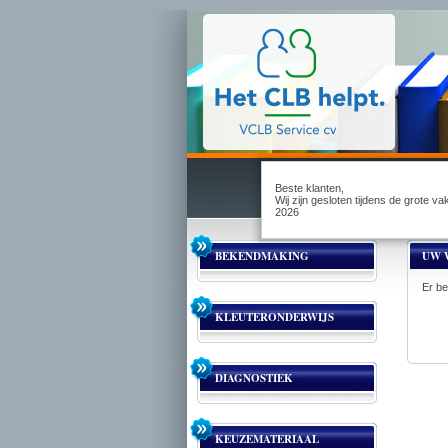
Beste klanten,
Wij zijn gesloten tijdens de grote v
2026
BEKENDMAKING
UW 
Er be
KLEUTERONDERWIJS
DIAGNOSTIEK
KEUZEMATERIAAL