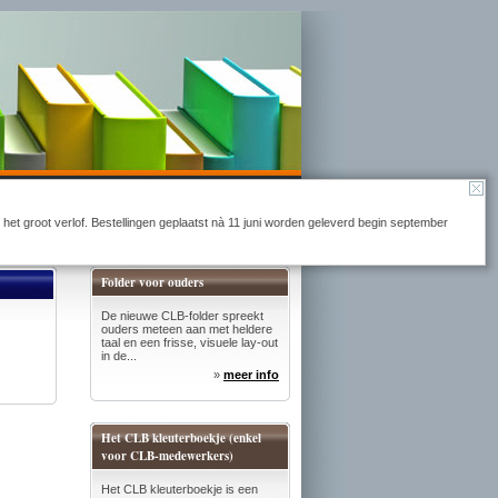
Naar winkelmandje
r het groot verlof. Bestellingen geplaatst nà 11 juni worden geleverd begin september
Folder voor ouders
De nieuwe CLB-folder spreekt
ouders meteen aan met heldere
taal en een frisse, visuele lay-out
in de...
»
meer info
Het CLB kleuterboekje (enkel
voor CLB-medewerkers)
Het CLB kleuterboekje is een