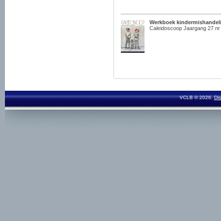
Werkboek kindermishandeli
Caleidoscoop Jaargang 27 nr
VCLB © 2026.
Dis