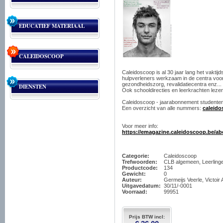
EDUCATIEF MATERIAAL
CALEIDOSCOOP
Caleidoscoop is al 30 jaar lang het vaktijd
hulpverleners werkzaam in de centra voor 
gezondheidszorg, revalidatiecentra enz...
DIENSTEN
Ook schooldirecties en leerkrachten leze
Caleidoscoop - jaarabonnement studenten 
Een overzicht van alle nummers:
caleido
Voor meer info:
https://emagazine.caleidoscoop.be/ab
Categorie:
Caleidoscoop
Trefwoorden:
CLB algemeen, Leerling
Productcode:
134
Gewicht:
0
Auteur:
Germeijs Veerle, Victoir 
Uitgavedatum:
30/11/-0001
Voorraad:
99951
Prijs BTW incl: