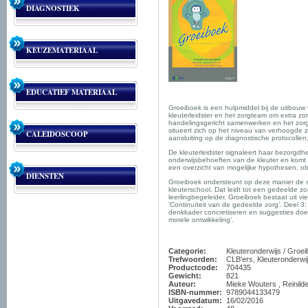
DIAGNOSTIEK
KEUZEMATERIAAL
EDUCATIEF MATERIAAL
Groeiboek is een hulpmiddel bij de uitbouw 
kleuterleidster en het zorgteam om extra zo
handelingsgericht samenwerken en het zorg
situeert zich op het niveau van verhoogde z
CALEIDOSCOOP
aansluiting op de diagnostische protocollen
De kleuterleidster signaleert haar bezorgd
onderwijsbehoeften van de kleuter en komt 
een overzicht van mogelijke hypothesen, obse
DIENSTEN
Groeiboek ondersteunt op deze manier de sy
kleuterschool. Dat leidt tot een gedeelde z
leerlingbegeleider. Groeiboek bestaat uit vi
‘Continuïteit van de gedeelde zorg’. Deel 3
denkkader concretiseren en suggesties doen
morele ontwikkeling’.
Categorie:
Kleuteronderwijs / Groe
Trefwoorden:
CLB'ers, Kleuteronderwi
Productcode:
704435
Gewicht:
821
Auteur:
Mieke Wouters , Reinild
ISBN-nummer:
9789044133479
Uitgavedatum:
16/02/2016