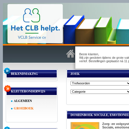
Beste klanten,
Wij zijn gesloten tijdens de grote v
verlof. Bestellingen geplaatst nà 1
BEKENDMAKING
ZOEK
KLEUTERONDERWIJS
ALGEMEEN
GROEIBOEK
DOMEINBOEK SOCIALE, EMOTIONE
Zorg- en volgsys
Sociale, emotione