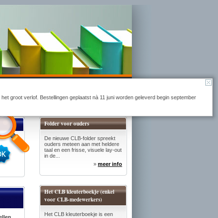
Naar winkelmandje
r het groot verlof. Bestellingen geplaatst nà 11 juni worden geleverd begin september
Folder voor ouders
De nieuwe CLB-folder spreekt
ouders meteen aan met heldere
taal en een frisse, visuele lay-out
in de...
»
meer info
Het CLB kleuterboekje (enkel
voor CLB-medewerkers)
Het CLB kleuterboekje is een
ellen