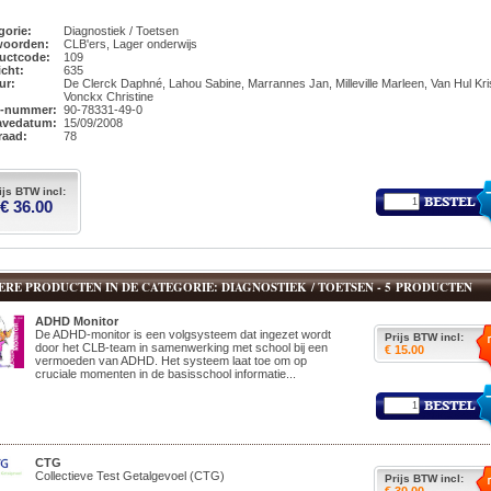
gorie:
Diagnostiek / Toetsen
woorden:
CLB'ers, Lager onderwijs
uctcode:
109
icht:
635
eur:
De Clerck Daphné, Lahou Sabine, Marrannes Jan, Milleville Marleen, Van Hul Kri
Vonckx Christine
N-nummer:
90-78331-49-0
avedatum:
15/09/2008
raad:
78
ijs BTW incl:
€ 36.00
ERE PRODUCTEN IN DE CATEGORIE: DIAGNOSTIEK / TOETSEN - 5 PRODUCTEN
ADHD Monitor
De ADHD-monitor is een volgsysteem dat ingezet wordt
Prijs BTW incl:
door het CLB-team in samenwerking met school bij een
€ 15.00
vermoeden van ADHD. Het systeem laat toe om op
cruciale momenten in de basisschool informatie...
CTG
Collectieve Test Getalgevoel (CTG)
Prijs BTW incl: