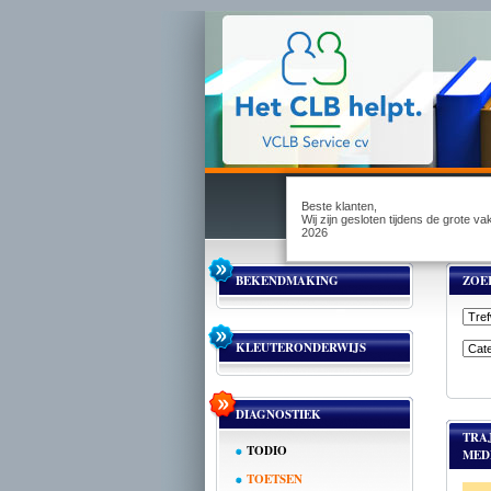
Beste klanten,
Wij zijn gesloten tijdens de grote v
2026
BEKENDMAKING
ZOE
KLEUTERONDERWIJS
DIAGNOSTIEK
TRA
TODIO
MED
TOETSEN