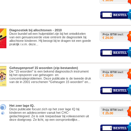
€ 30.00
Diagnostiek bij allochtonen - 2010
Deze bundel wil een hulpmiddel zijn bij het ontwikkelen
Prijs BTW incl:
van een genuanceerde visie omtrent de diagnostiek bij
€ 24.00
allochtone kinderen. Hij beoogt bij te dragen tot een goede
praktijk i.v.m. deze...
Geheugenproef 15 woorden (zip-bestanden)
De "15 woorden" is een bekend diagnostisch instrument
Prijs BTW incl:
bij het opsporen van geheugen- en
€ 25.00
concentratieproblemen. Deze publicatie is de tweede druk
van de in 2001 verschenen "Geheugen 15 woorden" en...
Het zeer lage IQ.
Deze publicatie focust zich op het zeer lage IQ bij
Prijs BTW incl:
kinderen en adolescenten vanuit het CHC-
€ 25.00
gedachtegoed. Ze is ook toepasbaar bij volwassenen uit
deze doelgroep. Ze licht, op een oorspronkelijke...