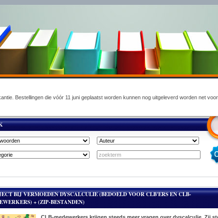
akantie. Bestellingen die vóór 11 juni geplaatst worden kunnen nog uitgeleverd worden net voo
K
JECT BIJ VERMOEDEN DYSCALCULIE (BEDOELD VOOR CLB'ERS EN CLB-
EWERKERS) + (ZIP-BESTANDEN)
CLB-medewerkers krijgen steeds meer vragen over dyscalculie. Zij st