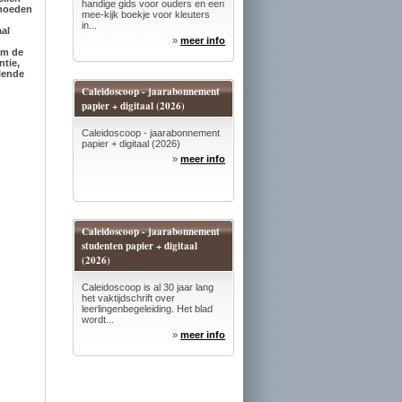
handige gids voor ouders en een
rmoeden
mee-kijk boekje voor kleuters
in...
al
»
meer info
om de
ntie,
llende
Caleidoscoop - jaarabonnement
papier + digitaal (2026)
Caleidoscoop - jaarabonnement
papier + digitaal (2026)
»
meer info
Caleidoscoop - jaarabonnement
studenten papier + digitaal
(2026)
Caleidoscoop is al 30 jaar lang
het vaktijdschrift over
leerlingenbegeleiding. Het blad
wordt...
»
meer info