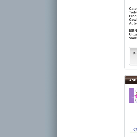
Cate
Tref
Prod
Gew
Aut
ISB
Uitg
Voor
Pr
AND