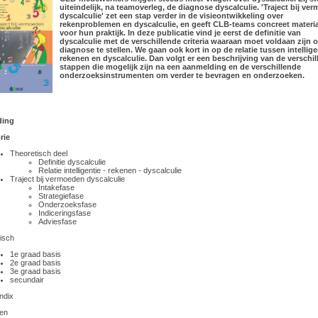
uiteindelijk, na teamoverleg, de diagnose dyscalculie. 'Traject bij ve
dyscalculie' zet een stap verder in de visieontwikkeling over
rekenproblemen en dyscalculie, en geeft CLB-teams concreet materia
voor hun praktijk. In deze publicatie vind je eerst de definitie van
dyscalculie met de verschillende criteria waaraan moet voldaan zijn 
diagnose te stellen. We gaan ook kort in op de relatie tussen intellige
rekenen en dyscalculie. Dan volgt er een beschrijving van de verschi
stappen die mogelijk zijn na een aanmelding en de verschillende
onderzoeksinstrumenten om verder te bevragen en onderzoeken.
ding
rie
Theoretisch deel
Definitie dyscalculie
Relatie intelligentie - rekenen - dyscalculie
Traject bij vermoeden dyscalculie
Intakefase
Strategiefase
Onderzoeksfase
Indiceringsfase
Adviesfase
isch
1e graad basis
2e graad basis
3e graad basis
secundair
ndix
gen