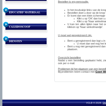
Bestellen is erg eenvoudig.
In het invulvakje links van de knop
EDUCATIEF MATERIAAL
Bestellen doet u door op de knop '
Er komt dan een klein schermpje t
Klikt u op 'OK' dan kan 
Klikt u op 'Naar winkelma
U kan ten allen tijden naar het 
CALEIDOSCOOP
klikken op 'Naar winkelmandje'.
U moet wel geregistreerd zijn.
DIENSTEN
Bent u geregistreerd dan logt u 
U moet dan wel nog het le
Bent u nog niet geregistreerd dan
plaatsen.
Overzicht bestelling
Nadat u een bestelling geplaatst hebt, zi
ook per e-mail.
Problemen bij het plaatsen van een bestell
Bij problemen neem contact met
Geert Wi
VCLB © 2026.
Dis