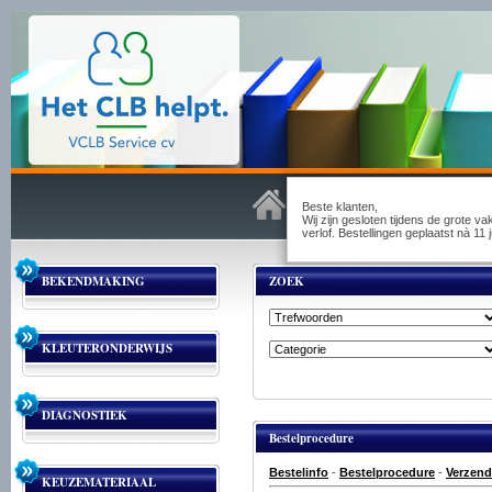
Beste klanten,
Wij zijn gesloten tijdens de grote v
verlof. Bestellingen geplaatst nà 1
BEKENDMAKING
ZOEK
KLEUTERONDERWIJS
DIAGNOSTIEK
Bestelprocedure
Bestelinfo
-
Bestelprocedure
-
Verzend
KEUZEMATERIAAL