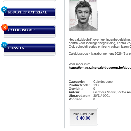
EDUCATIEF MATERIAAL
CALEIDOSCOOP
Het vaktijdschrift over leerlingenbegeleidi
centra voor leerlingenbegeleiding, centra vo
Ook schooldirecties en leerkrachten lezen 
DIENSTEN
Caleidoscoop - jaarabonnement 2026 (5 x pe
Voor meer info:
https://emagazine.caleidoscoop.be/abo
Categorie:
Caleidoscoop
Productcode:
133
Gewicht:
0
Auteur:
Germeijs Veerle, Victoir An
Uitgavedatum:
30/11/-0001
Voorraad:
0
Prijs BTW incl:
€ 40.00