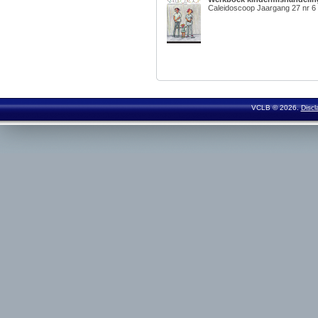
Caleidoscoop Jaargang 27 nr 6
VCLB © 2026.
Discl