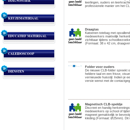
DIAGNOSTIEK
leerlingen, ouders en leerkrach
professionele manier om het CLB
KEUZEMATERIAAL
Draagtas
Katoenen totebag met opvallen
EDUCATIEF MATERIAAL
medewerkers makkelijk herkenba
zichtbaar tijdens schoolbezoe
(Formaat: 38 x 42 cm, draagver
CALEIDOSCOOP
Folder voor ouders
De nieuwe CLB-folder spreekt 
DIENSTEN
heldere taal en een frisse, visue
vernieuwde huisstijl. Indien je 
versie wenst met de contactgeg
Magnetisch CLB-speldje
Discreet en handig herkenning
medewerkers op school of tijdens
magneet gemakkelijk te bevest
kleding.(Formaat: Ø25mm). Dit i