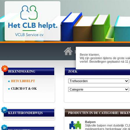
Beste klanten,
Wij zijn gesloten tijdens de grote v
verlof. Bestellingen geplaatst nà 1
BEKENDMAKING
ZOEK
HETCLBHELPT
CLBCH@T & OK
KLEUTERONDERWIJS
PRODUCTEN IN DE CATEGORIE: BEKE
Balpen
Stijlvolle balpen met duidelijk C
medewerkers herkenbaar zijn t