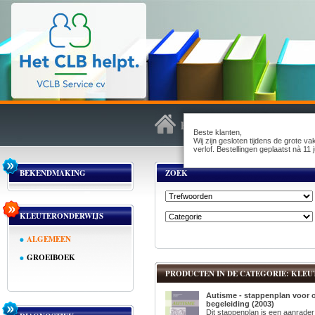
Beste klanten,
Wij zijn gesloten tijdens de grote v
verlof. Bestellingen geplaatst nà 1
BEKENDMAKING
ZOEK
KLEUTERONDERWIJS
ALGEMEEN
GROEIBOEK
PRODUCTEN IN DE CATEGORIE: KLEU
Autisme - stappenplan voor 
begeleiding (2003)
Dit stappenplan is een aanrader