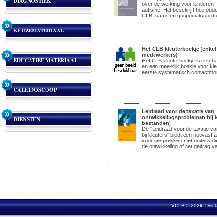
DIAGNOSTIEK
over de werking voor kinderen -
autisme. Het beschrijft hoe oude
CLB-teams en gespecialiseerde.
KEUZEMATERIAAL
Het CLB kleuterboekje (enkel
medewerkers)
EDUCATIEF MATERIAAL
Het CLB kleuterboekje is een h
en een mee-kijk boekje voor kle
eerste systematisch contactmo
CALEIDOSCOOP
Leidraad voor de taxatie van
ontwikkelingsproblemen bij kl
DIENSTEN
bestanden)
De "Leidraad voor de taxatie v
bij kleuters" biedt een houvas
voor gesprekken met ouders di
de ontwikkeling of het gedrag va
VCLB © 2026.
Discl